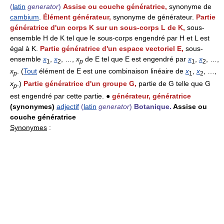
(
latin
generator
)
Assise ou couche génératrice,
synonyme de
cambium
.
Élément générateur,
synonyme de générateur.
Partie
génératrice d'un corps K sur un sous-corps L de K,
sous-
ensemble H de K tel que le sous-corps engendré par H et L est
égal à K.
Partie génératrice d'un espace vectoriel E,
sous-
ensemble
x
,
x
, …,
x
de E tel que E est engendré par
x
,
x
, …,
1
2
p
1
2
x
. (
Tout
élément de E est une combinaison linéaire de
x
,
x
, …,
p
1
2
x
.)
Partie génératrice d'un groupe G,
partie de G telle que G
p
est engendré par cette partie. ●
générateur, génératrice
(synonymes)
adjectif
(
latin
generator
)
Botanique.
Assise ou
couche génératrice
Synonymes
: