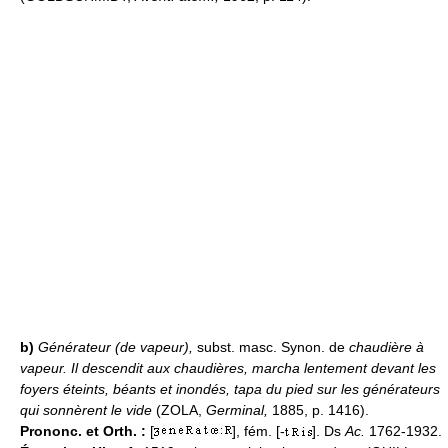
b)
Générateur (de vapeur),
subst. masc. Synon. de
chaudière à
vapeur.
Il descendit aux chaudières, marcha lentement devant les
foyers éteints, béants et inondés, tapa du pied sur les générateurs
qui sonnèrent le vide
(ZOLA,
Germinal,
1885, p. 1416).
Prononc. et Orth. :
[
], fém. [-
]. Ds
Ac.
1762-1932.