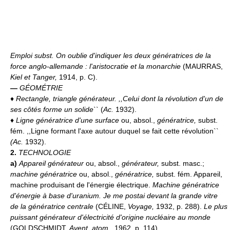
Emploi subst.
On oublie d'indiquer les deux génératrices de la
force anglo-allemande : l'aristocratie et la monarchie
(MAURRAS,
Kiel et Tanger,
1914, p. C).
—
GÉOMÉTRIE
♦
Rectangle, triangle générateur.
,,Celui dont la révolution d'un de
ses côtés forme un solide``
(
Ac.
1932).
♦
Ligne génératrice d'une surface
ou, absol.,
génératrice,
subst.
fém. ,,Ligne formant l'axe autour duquel se fait cette révolution``
(
Ac.
1932).
2.
TECHNOLOGIE
a)
Appareil générateur
ou, absol.,
générateur,
subst. masc.;
machine génératrice
ou, absol.,
génératrice,
subst. fém. Appareil,
machine produisant de l'énergie électrique.
Machine génératrice
d'énergie à base d'uranium.
Je me postai devant la grande vitre
de la génératrice centrale
(CÉLINE,
Voyage,
1932, p. 288).
Le plus
puissant générateur d'électricité d'origine nucléaire au monde
(GOLDSCHMIDT,
Avent. atom.,
1962, p. 114).