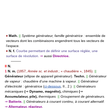
♦
Math.
||
Système générateur, famille génératrice :
ensemble de
vecteurs dont les combinaisons engendrent tous les vecteurs de
l'espace.
♦
N. f.
Courbe permettant de définir une surface réglée, une
surface de révolution.
⇒
aussi
Directrice.
———
II
N.
1
N. m.
(1857,
Année sc. et industr.;
« chaudière », 1845).
||
Générateur
(ellipse de
appareil générateur
).
Techn.
||
Générateur
de vapeur :
chaudière d'une machine à vapeur.
||
Générateur
d'électricité :
génératrice (
ci-dessous
, II., 2.).
||
Générateurs
mécaniques
(
⇒
Dynamo, magnéto),
chimiques
(
⇒
Accumulateur, pile),
thermiques.
||
Groupement de générateurs.
⇒
Batterie.
||
Générateurs à courant continu, à courant alternatif.
⇒
Alternateur, réacteur.