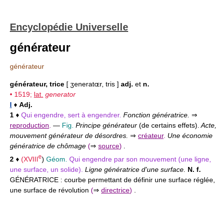
Encyclopédie Universelle
générateur
générateur
générateur, trice
[ ʒeneratɶr, tris ]
adj.
et
n.
• 1519;
lat.
generator
I
♦
Adj.
1
♦
Qui engendre, sert à engendrer.
Fonction génératrice.
⇒
reproduction
.
—
Fig.
Principe générateur
(de certains effets).
Acte,
mouvement générateur de désordres.
⇒
créateur
.
Une économie
génératrice de chômage
(
⇒
source
)
.
e
2
♦
(
XVIII
)
Géom.
Qui engendre par son mouvement (une ligne,
une surface, un solide).
Ligne génératrice d'une surface.
N. f.
GÉNÉRATRICE :
courbe permettant de définir une surface réglée,
une surface de révolution
(
⇒
directrice
)
.