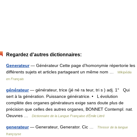
Regardez d'autres dictionnaires:
Generateur
— Générateur Cette page d’homonymie répertorie les
différents sujets et articles partageant un même nom …
Wikipédia
en Français
générateur
— générateur, trice (jé né ra teur, tri s ) adj. 1° Qui
sert à la génération. Puissance génératrice. • L évolution
complète des organes générateurs exige sans doute plus de
précision que celles des autres organes, BONNET Contempl. nat.
Oeuvres …
Dictionnaire de la Langue Française d'Émile Littré
generateur
— Generateur, Generator. Cic …
Thresor de la langue
françoyse