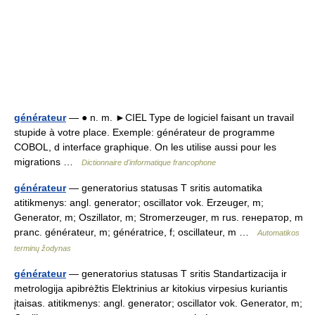
générateur
— ● n. m. ►CIEL Type de logiciel faisant un travail
stupide à votre place. Exemple: générateur de programme
COBOL, d interface graphique. On les utilise aussi pour les
migrations …
Dictionnaire d'informatique francophone
générateur
— generatorius statusas T sritis automatika
atitikmenys: angl. generator; oscillator vok. Erzeuger, m;
Generator, m; Oszillator, m; Stromerzeuger, m rus. генератор, m
pranc. générateur, m; génératrice, f; oscillateur, m …
Automatikos
terminų žodynas
générateur
— generatorius statusas T sritis Standartizacija ir
metrologija apibrėžtis Elektrinius ar kitokius virpesius kuriantis
įtaisas. atitikmenys: angl. generator; oscillator vok. Generator, m;