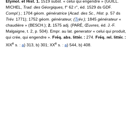
Étymol. et Hist. 1.
1519 subst. « celui qui engendre » (GUILL.
MICHEL,
Trad. des Géorgiques,
f° 62 r°, éd. 1529 ds GDF.
Compl.
).; 1704 géom.
génératrice
(
Acad. des Sc., Hist.
p. 57 ds
Trév.
1771); 1752 géom.
générateur, (
Tr
év.);
1845
générateur
«
chaudière » (BESCH.);
2.
1575 adj. (PARÉ,
Œuvres,
éd. J.-F.
Malgaigne, t. 2, p. 504). Empr. au lat.
generator
« celui qui produit,
qui crée, qui engendre ».
Fréq. abs. littér. :
274.
Fréq. rel. littér. :
e
e
XIX
s. :
a
) 313, b) 301; XX
s. :
a
) 544, b) 408.