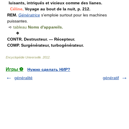
luisants, intriqués et vicieux comme des lianes.
Céline,
Voyage au bout de la nuit, p. 212.
REM.
Génératrice
s'emploie surtout pour les machines
puissantes.
➪
tableau
Noms d'appareils.
❖
CONTR.
Destructeur. — Récepteur.
COMP.
Surgénérateur, turbogénérateur.
Encyclopédie Universelle
.
2012
.
Игры ⚽
Нужно сделать НИР?
généralité
génératif