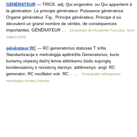
GÉNÉRATEUR
— TRICE. adj. Qui engendre, ou Qui appartient à
la génération. Le principe générateur. Puissance génératrice.
Organe générateur. Fig., Principe générateur, Principe d où
découlent un grand nombre de vérités, de conséquences
importantes. GÉNÉRATEUR …
Dictionnaire de l'Academie Francaise, 7eme
edition (1835)
générateur RC
— RC generatorius statusas T sritis
Standartizacija ir metrologija apibrėžtis Generatorius, kurio
kuriamų virpesių dažnį lemia atitinkamu būdu sujungtų
kondensatorių ir rezistorių darinys. atitikmenys: angl. RC
generator; RC oscillator vok. RC… …
Penkiakalbis aiškinamasis
metrologijos terminų žodynas