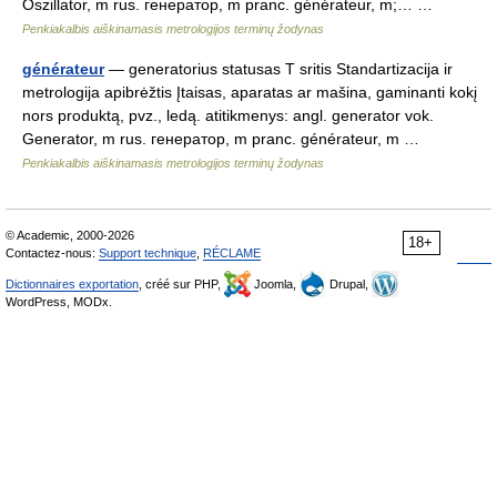
Oszillator, m rus. генератор, m pranc. générateur, m;… …
Penkiakalbis aiškinamasis metrologijos terminų žodynas
générateur
— generatorius statusas T sritis Standartizacija ir
metrologija apibrėžtis Įtaisas, aparatas ar mašina, gaminanti kokį
nors produktą, pvz., ledą. atitikmenys: angl. generator vok.
Generator, m rus. генератор, m pranc. générateur, m …
Penkiakalbis aiškinamasis metrologijos terminų žodynas
© Academic, 2000-2026
18+
Contactez-nous:
Support technique
,
RÉCLAME
Dictionnaires exportation
, créé sur PHP,
Joomla,
Drupal,
WordPress, MODx.