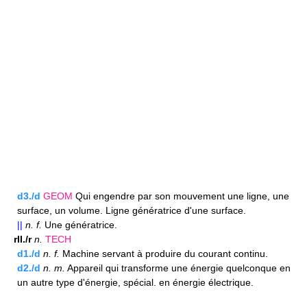
d3./d
GEOM
Qui engendre par son mouvement une ligne, une
surface, un volume. Ligne génératrice d'une surface.
||
n.
f.
Une génératrice.
rII./r
n.
TECH
d1./d
n.
f.
Machine servant à produire du courant continu.
d2./d
n.
m.
Appareil qui transforme une énergie quelconque en
un autre type d'énergie, spécial. en énergie électrique.