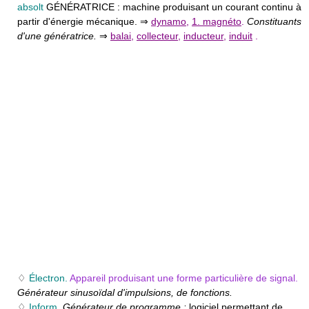
absolt
GÉNÉRATRICE :
machine produisant un courant continu à
partir d'énergie mécanique. ⇒
dynamo
,
1. magnéto
.
Constituants
d'une génératrice.
⇒
balai
,
collecteur
,
inducteur
,
induit
.
♢
Électron.
Appareil produisant une forme particulière de signal.
Générateur sinusoïdal d'impulsions, de fonctions.
♢
Inform.
Générateur de programme :
logiciel permettant de