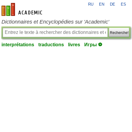
RU
EN
DE
ES
fr-academic.com
Dictionnaires et Encyclopédies sur 'Academic'
Recherche!
interprétations
traductions
livres
Игры ⚽