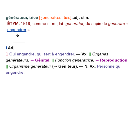
générateur, trice
[ʒeneʀatœʀ, tʀis]
adj.
et
n.
ÉTYM.
1519, comme n. m.; lat.
generator,
du supin de
generare
«
engendrer
».
❖
———
I
Adj.
1
Qui engendre, qui sert à engendrer.
—
Vx.
||
Organes
générateurs.
⇒
Génital.
||
Fonction génératrice.
⇒
Reproduction.
||
Organisme générateur
(
⇒
Géniteur).
—
N.
Vx.
Personne qui
engendre.