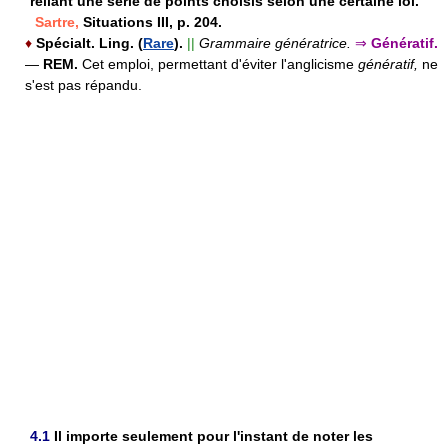
reliant une série de points choisis selon une certaine loi.
Sartre,
Situations III, p. 204.
♦
Spécialt.
Ling.
(
Rare
).
||
Grammaire génératrice.
⇒
Génératif.
—
REM.
Cet emploi, permettant d'éviter l'anglicisme
génératif,
ne
s'est pas répandu.
4.1
Il importe seulement pour l'instant de noter les